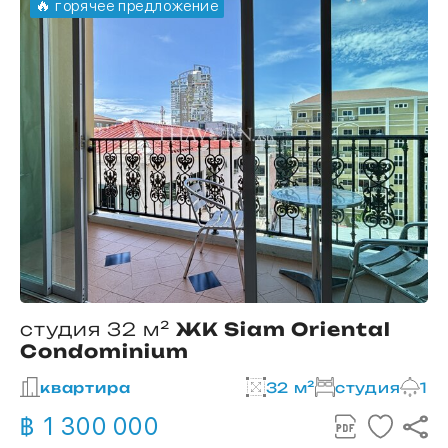
🔥 горячее предложение
студия 32 м²
ЖК Siam Oriental
Condominium
2
квартира
32 м²
студия
1
฿ 1 300 000