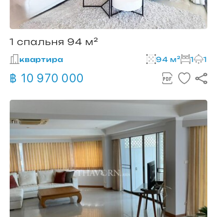
1 спальня 94 м²
квартира
94 м²
1
1
฿ 10 970 000