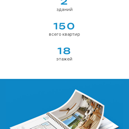
2
зданий
150
всего квартир
18
этажей