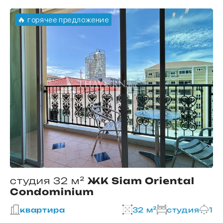
🔥 горячее предложение
студия 32 м²
ЖК Siam Oriental
Condominium
2
квартира
32 м²
студия
1