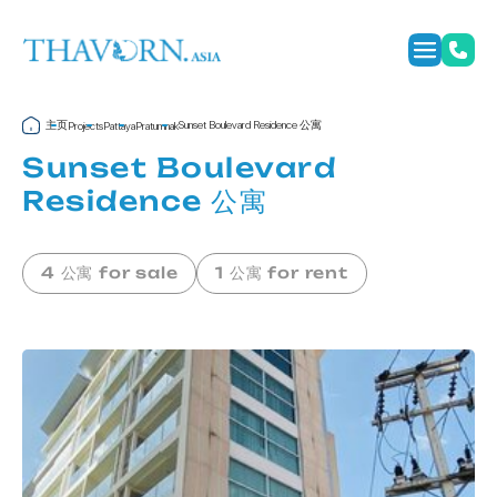
主页
Sunset Boulevard Residence 公寓
Projects
Pattaya
Pratumnak
Sunset Boulevard
Residence 公寓
4 公寓 for sale
1 公寓 for rent