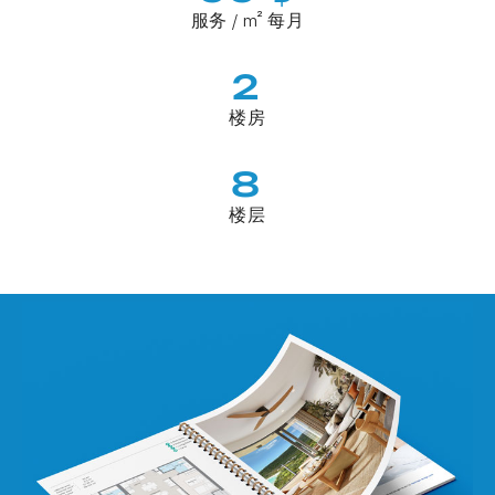
服务 / m² 每月
2
楼房
8
楼层