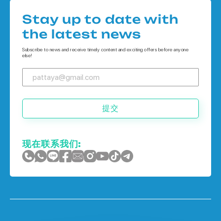
Houses 在
公寓 在 普吉岛
Stay up to date with
Houses 在 象岛
the latest news
Houses 在 普吉岛
Subscribe to news and receive timely content and exciting offers before anyone
else!
提交
现在联系我们: