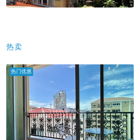
Do you need to sell real estate in Thailand?
Thavorn Asia will help you sell your apartment or
house at the best price in the shortest possible
time.
更多细节
热卖
热门优惠