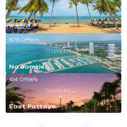
乔木提恩
675 Offers
Na Jomtien
414 Offers
East Pattaya