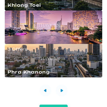
Khlong Toei
3 Offers
Phra Khanong