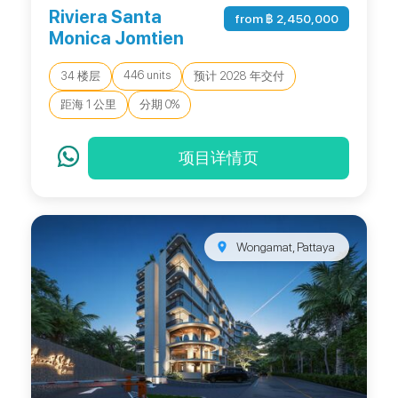
Riviera Santa
from ฿ 2,450,000
Monica Jomtien
446 units
34 楼层
预计 2028 年交付
距海 1 公里
分期 0%
项目详情页
Wongamat, Pattaya