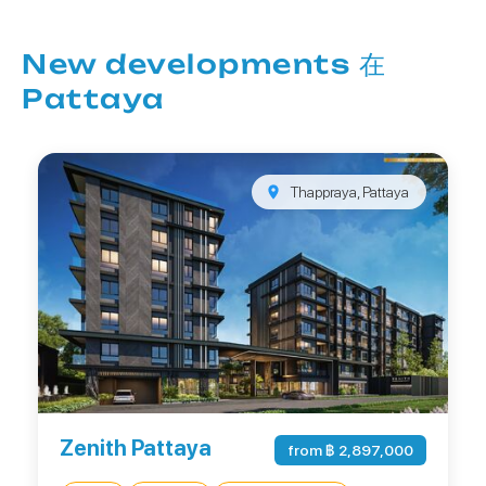
New developments 在
Pattaya
Thappraya, Pattaya
Zenith Pattaya
from ฿ 2,897,000