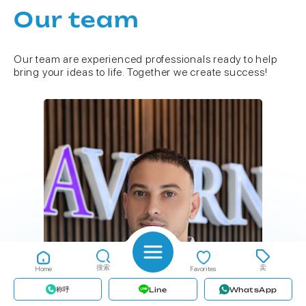
Our team
Our team are experienced professionals ready to help
bring your ideas to life. Together we create success!
搜索
卖
Home
Favorites
称呼
Line
WhatsApp