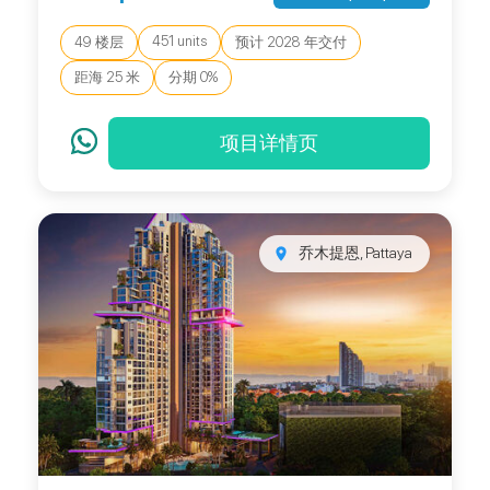
451 units
49 楼层
预计 2028 年交付
距海 25 米
分期 0%
项目详情页
乔木提恩, Pattaya