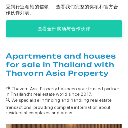
受到行业领袖的信赖 — 查看我们完整的奖项和官方合
作伙伴列表。
查看全部奖项与合作伙伴
Apartments and houses
for sale in Thailand with
Thavorn Asia Property
🌴 Thavorn Asia Property has been your trusted partner
in Thailand’s real estate world since 2017.
🔍 We specialize in finding and handling real estate
transactions, providing complete information about
residential complexes and areas.