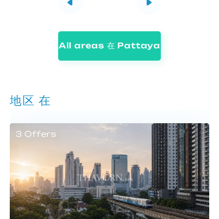
All areas 在 Pattaya
地区 在
3 Offers