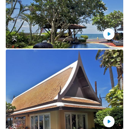
买
Buy an apartment in Thailand with full support and
a safe method of settlement.
更多细节
卖