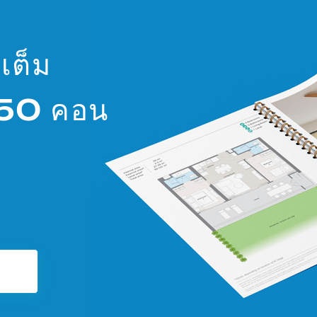
เต็ม
ท 50 คอน