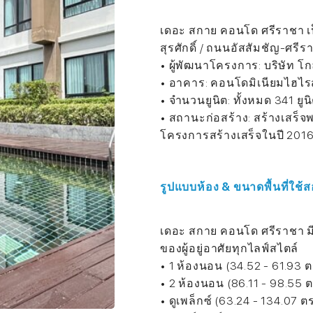
เดอะ สกาย คอนโด ศรีราชา เป็น
สุรศักดิ์ / ถนนอัสสัมชัญ-ศร
• ผู้พัฒนาโครงการ: บริษัท โก
• อาคาร: คอนโดมิเนียมไฮไรส์
• จำนวนยูนิต: ทั้งหมด 341 ยูน
• สถานะก่อสร้าง: สร้างเสร็จ
โครงการสร้างเสร็จในปี 201
รูปแบบห้อง & ขนาดพื้นที่ใช้
เดอะ สกาย คอนโด ศรีราชา 
ของผู้อยู่อาศัยทุกไลฟ์สไตล์
• 1 ห้องนอน (34.52 - 61.93 ต
• 2 ห้องนอน (86.11 - 98.55 ต
• ดูเพล็กซ์ (63.24 - 134.07 ตร