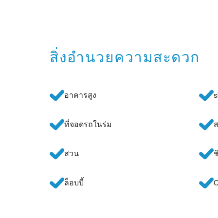
สิ่งอำนวยความสะดวก
อาคารสูง
s
ที่จอดรถในร่ม
ส
สวน
ช
ล็อบบี้