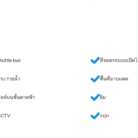
huttle bus
ที่จอดรถแบบเปิดโ
ระว่ายน้ำ
พื้นที่อาบแดด
ิลล์บนชั้นดาดฟ้า
ยิม
CCTV
รปภ