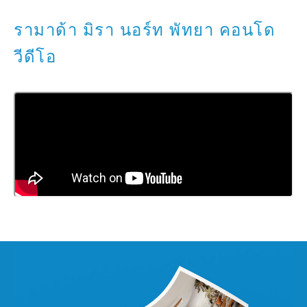
รามาด้า มิรา นอร์ท พัทยา คอนโด
วีดีโอ