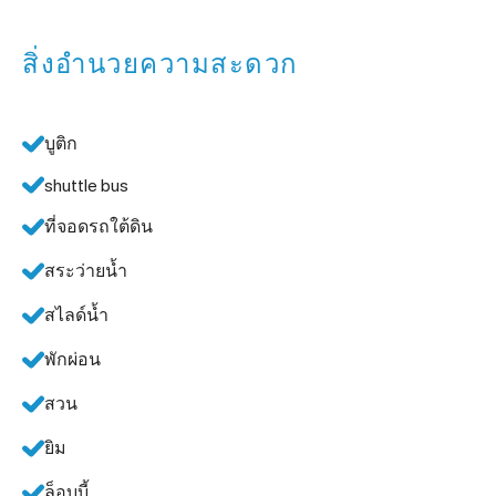
สิ่งอำนวยความสะดวก
บูติก
shuttle bus
ที่จอดรถใต้ดิน
สระว่ายน้ำ
สไลด์น้ำ
พักผ่อน
สวน
ยิม
ล็อบบี้