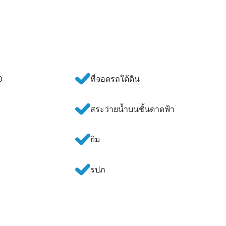
0
ที่จอดรถใต้ดิน
สระว่ายน้ำบนชั้นดาดฟ้า
ยิม
รปภ