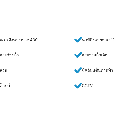
เมตรถึงชายหาด: 400
นาทีถึงชายหาด: 1
สระว่ายน้ำ
สระว่ายน้ำเด็ก
สวน
ชิลล์บนชั้นดาดฟ้า
ล็อบบี้
CCTV