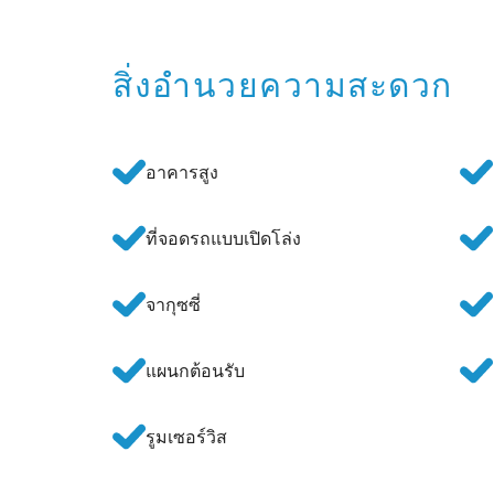
สิ่งอำนวยความสะดวก
อาคารสูง
ที่จอดรถแบบเปิดโล่ง
จากุซซี่
แผนกต้อนรับ
รูมเซอร์วิส