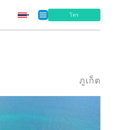
โทร
ภูเก็ต