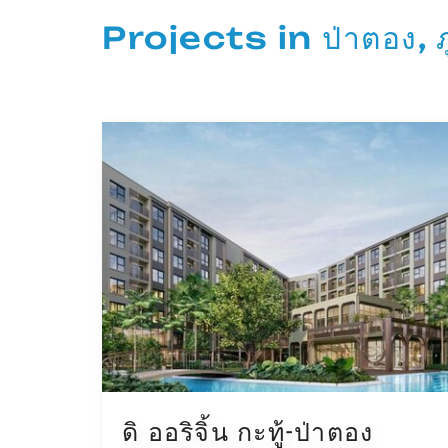
Projects in ป่าตอง, ภู
ดิ ออริจิ้น กะทู้-ป่าตอง