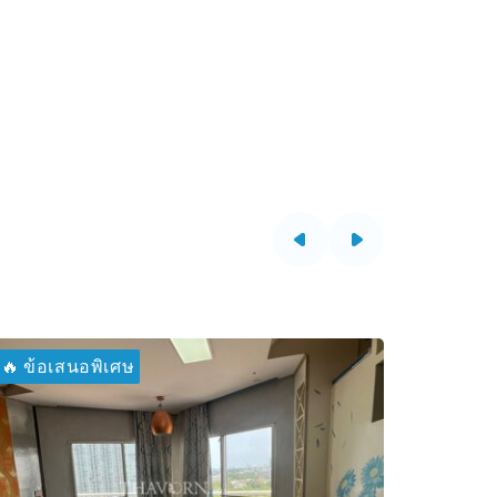
🔥 ข้อเสนอพิเศษ
🔥 ข้อเ