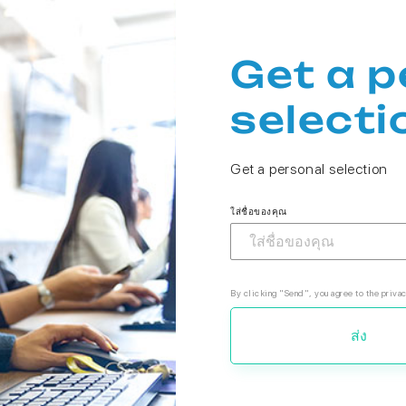
Get a p
selecti
Get a personal selection
ใส่ชื่อของคุณ
By clicking "Send", you agree to the privac
ส่ง