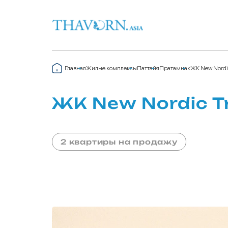
Главная
Жилые комплексы
Паттайя
Пратамнак
ЖК New Nordi
ЖК New Nordic T
2 квартиры на продажу