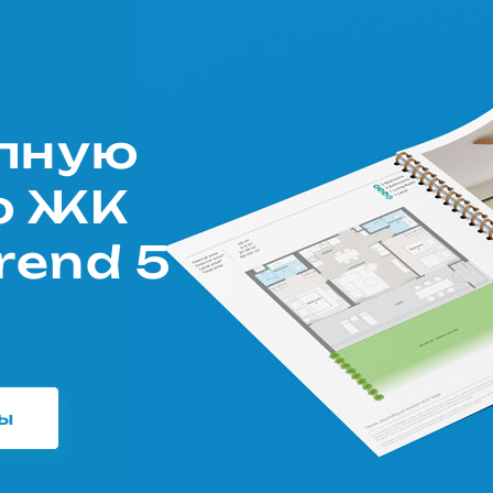
олную
ю ЖК
rend 5
ны