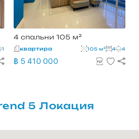
4 спальни 105 м²
квартира
1
105 м²
4
4
฿ 5 410 000
rend 5 Локация