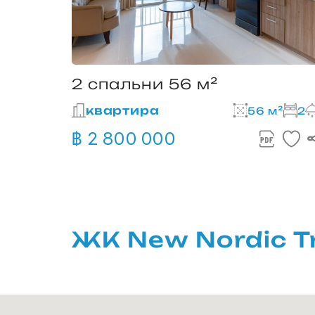
2 спальни 56 м²
квартира
56 м²
2
฿ 2 800 000
ЖК New Nordic T