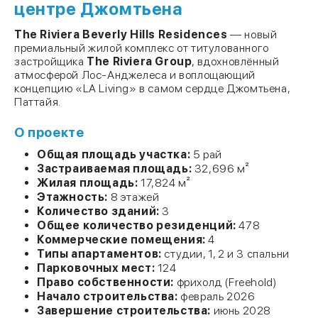
центре Джомтьена
The Riviera Beverly Hills Residences
— новый
премиальный жилой комплекс от титулованного
застройщика
The Riviera Group
, вдохновлённый
атмосферой Лос-Анджелеса и воплощающий
концепцию «LA Living» в самом сердце Джомтьена,
Паттайя.
О проекте
Общая площадь участка:
5 рай
Застраиваемая площадь:
32,696 м²
Жилая площадь:
17,824 м²
Этажность:
8 этажей
Количество зданий:
3
Общее количество резиденций:
478
Коммерческие помещения:
4
Типы апартаментов:
студии, 1, 2 и 3 спальни
Парковочных мест:
124
Право собственности:
фрихолд (Freehold)
Начало строительства:
февраль 2026
Завершение строительства:
июнь 2028