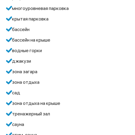
многоуровневая парковка
крытая парковка
бассейн
бассейн на крыше
водные горки
джакузи
зона загара
зона отдыха
сад
зона отдыха на крыше
тренажерный зал
сауна
стим-сауна