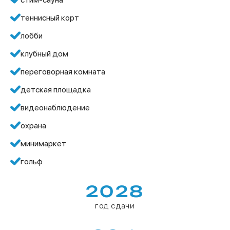
теннисный корт
лобби
клубный дом
переговорная комната
детская площадка
видеонаблюдение
охрана
минимаркет
гольф
2028
год сдачи