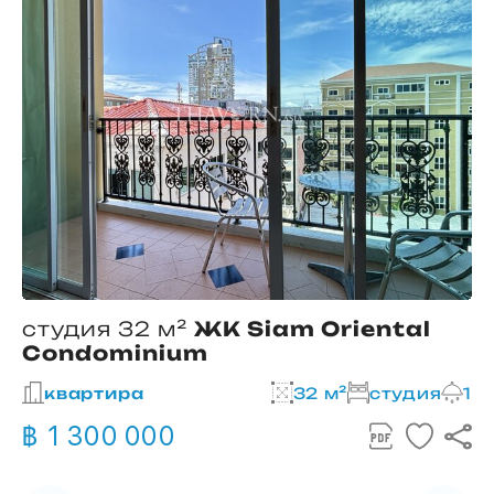
студия 32 м²
ЖК Siam Oriental
Condominium
2
квартира
32 м²
студия
1
฿ 1 300 000