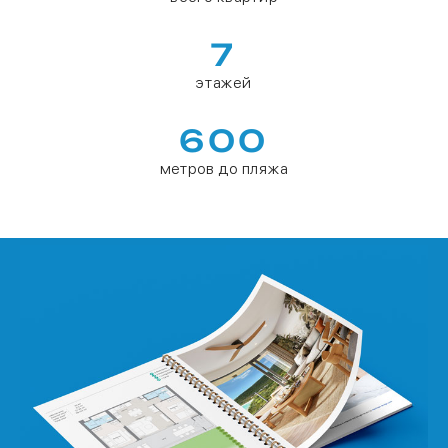
7
этажей
600
метров до пляжа