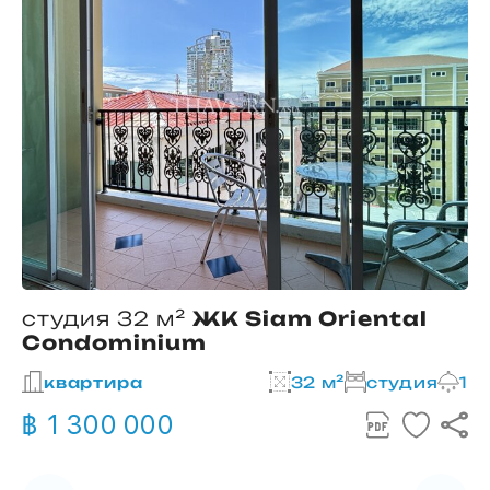
студия 32 м²
ЖК Siam Oriental
Condominium
2
квартира
32 м²
студия
1
฿ 1 300 000