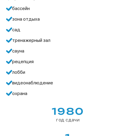
бассейн
зона отдыха
сад
тренажерный зал
сауна
рецепция
лобби
видеонаблюдение
охрана
1980
год сдачи