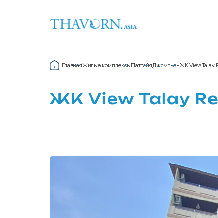
Главная
Жилые комплексы
Паттайя
Джомтьен
ЖК View Talay 
ЖК View Talay Re