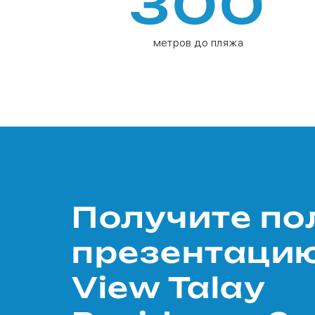
300
метров до пляжа
Получите п
презентаци
View Talay