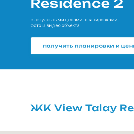
Residence 2
с актуальными ценами, планировками,
фото и видео объекта
получить планировки и це
ЖК View Talay R