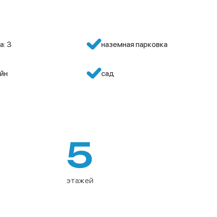
а: 3
наземная парковка
йн
сад
5
этажей