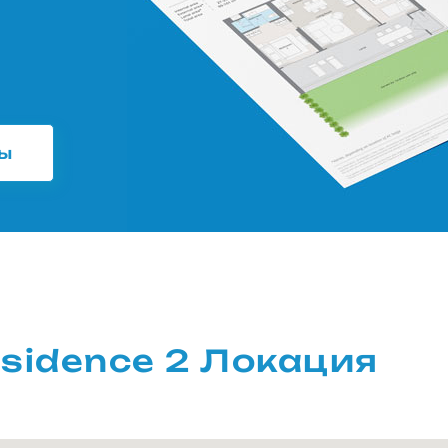
ны
esidence 2 Локация