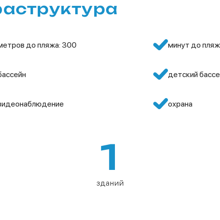
раструктура
метров до пляжа: 300
минут до пляж
бассейн
детский бассе
видеонаблюдение
охрана
1
зданий