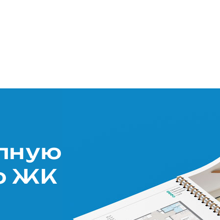
олную
ю ЖК