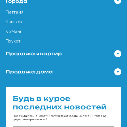
Города
Паттайя
Бангкок
Ко Чанг
Пхукет
Продажа квартир
Квартира в Паттайя
Продажа дома
Квартира в Бангкок
Дома в Паттайя
Квартира в Ко Чанг
Дома в Бангкок
Квартира в Пхукет
Будь в курсе
Дома в Ко Чанг
последних новостей
Дома в Пхукет
Подписывайтесь на новости и получайте актуальный контент и интересные
предложения раньше всех!