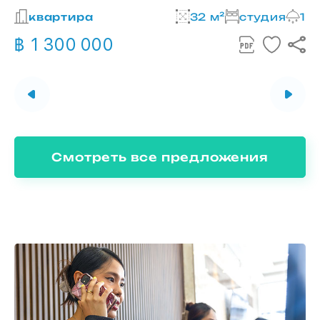
2
квартира
32 м²
студия
1
฿ 1 300 000
Смотреть все предложения