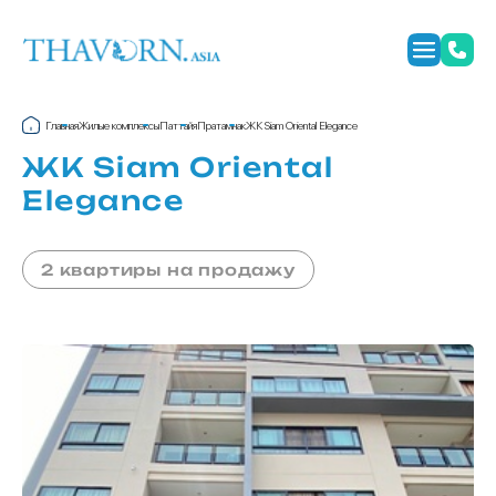
Главная
Жилые комплексы
Паттайя
Пратамнак
ЖК Siam Oriental Elegance
ЖК Siam Oriental
Elegance
2 квартиры на продажу