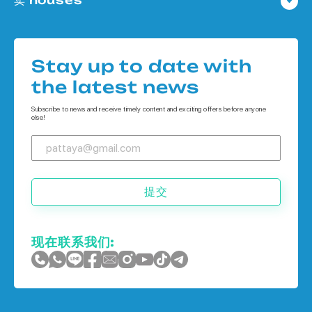
公寓 在
Houses 在 Pattaya
公寓 在 象岛
Houses 在
公寓 在 普吉岛
Stay up to date with
Houses 在 象岛
the latest news
Houses 在 普吉岛
Subscribe to news and receive timely content and exciting offers before anyone
else!
提交
现在联系我们: