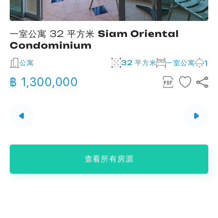
一室公寓 32 平方米
Siam Oriental
Condominium
公寓
32 平方米
一室公寓
2
1
฿ 1,300,000
查看所有房源