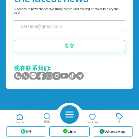
Houses 在 普吉岛
Subscribe to news and receive timely content and exciting offers before anyone
else!
提交
现在联系我们:
Thavon Pattaya Property Co., Ltd.
搜索
卖
Home
Favorites
308/69, Thappraya Rd, Muang Pattaya, Bang Lamung, Chon Buri 20150
Privacy policy
称呼
Line
WhatsApp