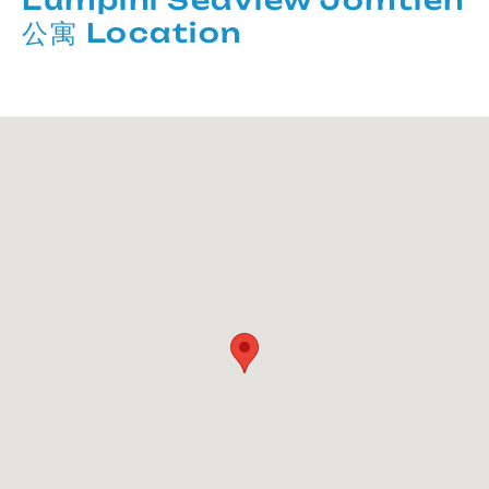
Lumpini Seaview Jomtien
公寓 Location