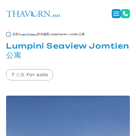
主页
乔木提恩
Lumpini Seaview Jomtien 公寓
Projects
Pattaya
Lumpini Seaview Jomtien
公寓
7 公寓 for sale