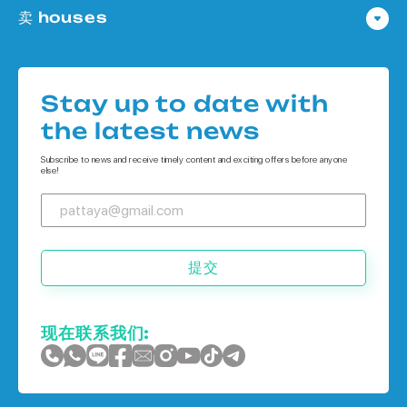
卖 houses
公寓 在
Houses 在 Pattaya
公寓 在 象岛
Houses 在
公寓 在 普吉岛
Stay up to date with
Houses 在 象岛
the latest news
Houses 在 普吉岛
Subscribe to news and receive timely content and exciting offers before anyone
else!
提交
现在联系我们: