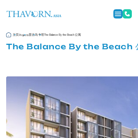
主页
普吉岛
卡塔
The Balance By the Beach 公寓
Projects
The Balance By the Beach