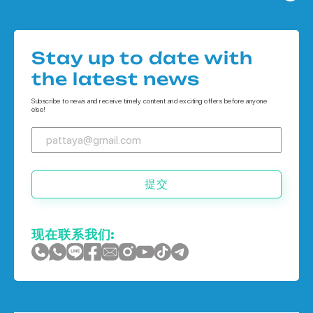
Houses 在 Pattaya
公寓 在 象岛
Houses 在
公寓 在 普吉岛
Stay up to date with
Houses 在 象岛
the latest news
Houses 在 普吉岛
Subscribe to news and receive timely content and exciting offers before anyone
else!
提交
现在联系我们: