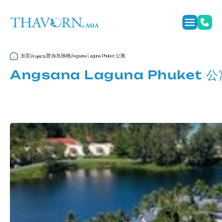
主页
普吉岛
班桃
Angsana Laguna Phuket 公寓
Projects
Angsana Laguna Phuket 