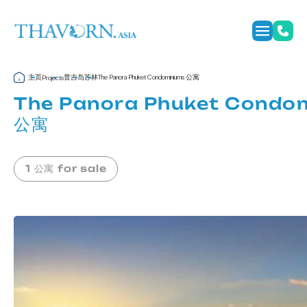
主页
普吉岛
苏林
The Panora Phuket Condominiums 公寓
Projects
The Panora Phuket Condo
公寓
1 公寓 for sale