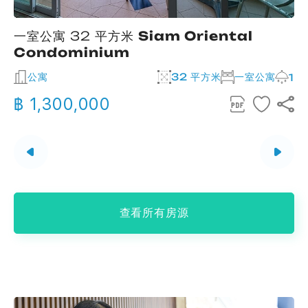
一室公寓 32 平方米
Siam Oriental
Condominium
公寓
32 平方米
一室公寓
2
1
฿ 1,300,000
查看所有房源