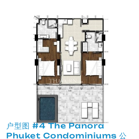
户型图 #4 The Panora
Phuket Condominiums 公