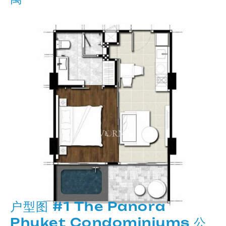
户型图 #1 The Panora
Phuket Condominiums 公