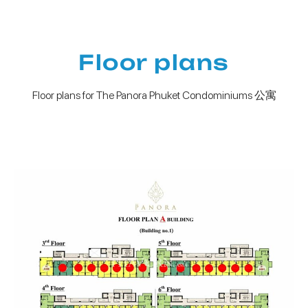
Floor plans
Floor plans for The Panora Phuket Condominiums 公寓