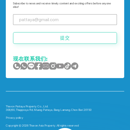
Houses 在 普吉岛
Subscribe to news and receive timely content and exciting offers before anyone
else!
提交
现在联系我们:
Thavon Pattaya Property Co., Ltd.
308/69, Thappraya Rd, Muang Pattaya, Bang Lamung, Chon Buri 20150
Privacy policy
Copyright © 2026 Thavon Asia Property. All rights reserved