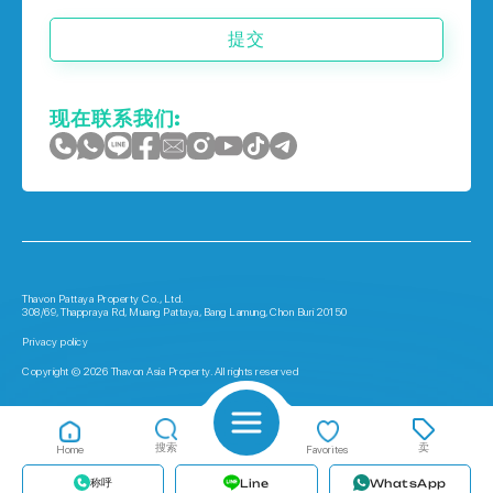
提交
现在联系我们:
Thavon Pattaya Property Co., Ltd.
308/69, Thappraya Rd, Muang Pattaya, Bang Lamung, Chon Buri 20150
Privacy policy
Copyright © 2026 Thavon Asia Property. All rights reserved
搜索
卖
Home
Favorites
称呼
Line
WhatsApp