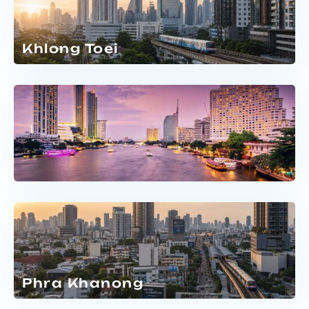
Khlong Toei
Phra Khanong