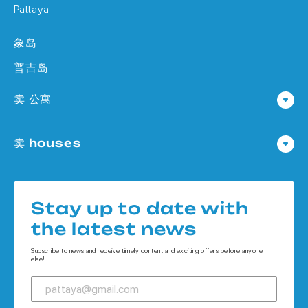
Pattaya
象岛
普吉岛
卖 公寓
公寓 在 Pattaya
卖 houses
公寓 在
Houses 在 Pattaya
公寓 在 象岛
Houses 在
公寓 在 普吉岛
Stay up to date with
Houses 在 象岛
the latest news
Houses 在 普吉岛
Subscribe to news and receive timely content and exciting offers before anyone
else!