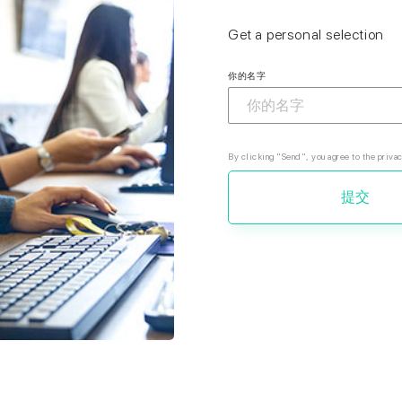
Get a personal selection
你的名字
By clicking "Send", you agree to the privac
提交