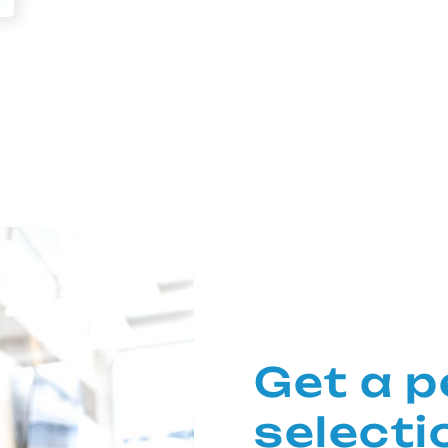
Get a p
selecti