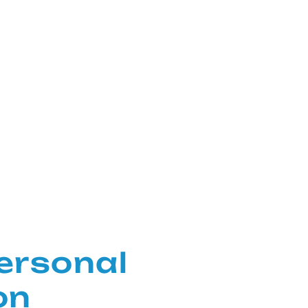
ersonal
on