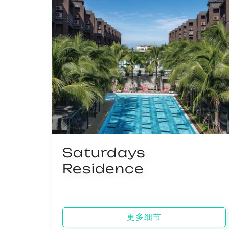
Saturdays
Residence
更多细节