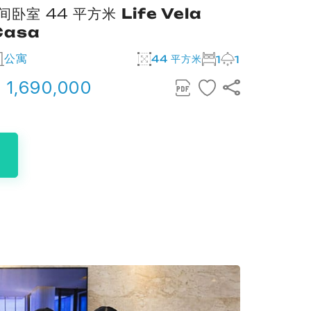
1间卧室 44 平方米
Life Vela
1间卧室
Casa
beac
公寓
公寓
44 平方米
1
1
 1,690,000
฿ 1,7