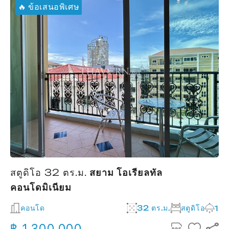
🔥 ข้อเสนอพิเศษ
สตูดิโอ 32 ตร.ม.
สยาม โอเรียลทัล
คอนโดมิเนียม
2
คอนโด
32 ตร.ม.
สตูดิโอ
1
฿ 1,300,000