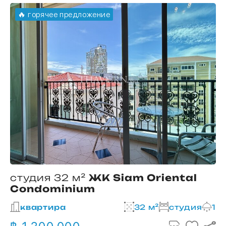
🔥 горячее предложение
студия 32 м²
ЖК Siam Oriental
Condominium
2
квартира
32 м²
студия
1