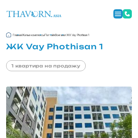
Главная
Жилые комплексы
Паттайя
Вонгамат
ЖК Vay Phothisan 1
ЖК Vay Phothisan 1
1 квартира на продажу