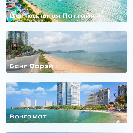
Центральная Паттайя
Банг Сарэй
Вонгамат