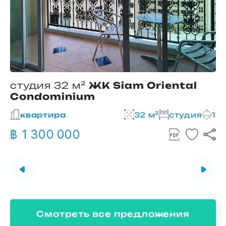
студия 32 м²
ЖК Siam Oriental
Condominium
2
квартира
32 м²
студия
1
฿ 1 300 000
Смотреть все предложения