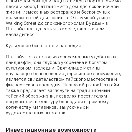
любителей солнца и водных видов спорта. Помимо
песка и моря, Паттайя - это дом для яркой ночной
жизни, изысканных ресторанов и бесконечных
возможностей для шопинга. От шумной улицы
Walking Street до спокойного холма Будды - в
Паттайе всегда есть что исследовать и чем
насладиться.
Культурное богатство и наследие
Паттайя - это не только современные удобства и
ландшафты; она глубоко укоренена в богатом
культурном наследии. Святилище Истины,
внушающее благоговение деревянное сооружение,
является свидетельством тайского мастерства и
философского наследия. Плавучий рынок Паттайи
также предлагает взглянуть на традиционный
тайский образ жизни, позволяя посетителям
погрузиться в культуру благодаря огромному
количеству магазинов, закусочных и
художественных выставок.
Инвестиционные возможности