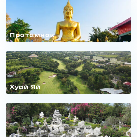
Пратамнак
Хуай Яй