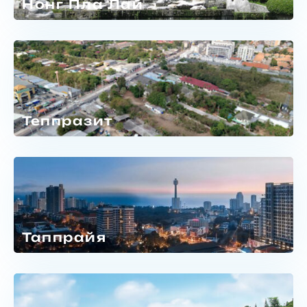
Нонг Пла Лай
Теппразит
Таппрайя