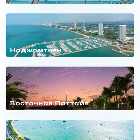
Наджомтьен
Восточная Паттайя