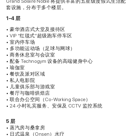
Grand Solaire Noble 将提供丰富的五星级度假式生活配
套设施，分布于多个楼层。
1–4 层
• 豪华酒店式大堂及接待区
• VIP “红毯式”超级跑车停车区
• 室内停车场
• 多功能运动场（足球与网球）
• 商务休息室与会议室
• 配备 Technogym 设备的高端健身中心
• 瑜伽室
• 餐饮及派对区域
• 私人电影院
• 儿童俱乐部与游戏室
• 餐厅与咖啡烘焙店
• 联合办公空间（Co-Working Space）
• 24 小时礼宾服务、安保及 CCTV 监控系统
5 层
• 蒸汽房与桑拿房
• 日式温泉（Onsen）水疗