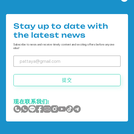
公寓 在
Houses 在 Pattaya
公寓 在 象岛
Houses 在
公寓 在 普吉岛
Stay up to date with
Houses 在 象岛
the latest news
Houses 在 普吉岛
Subscribe to news and receive timely content and exciting offers before anyone
else!
提交
现在联系我们: