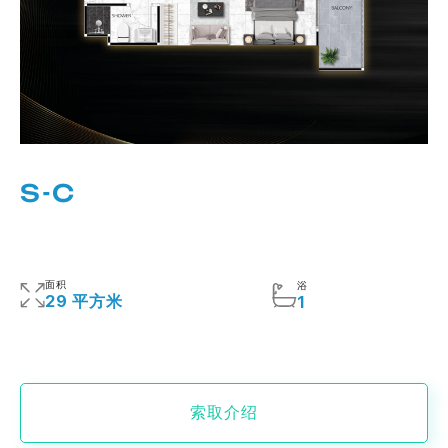
S-C
面积
浴
29 平方米
1
索取介绍