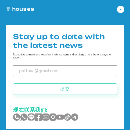
公寓 在 Pattaya
卖 houses
公寓 在
Houses 在 Pattaya
公寓 在 象岛
Houses 在
公寓 在 普吉岛
Stay up to date with
Houses 在 象岛
the latest news
Houses 在 普吉岛
Subscribe to news and receive timely content and exciting offers before anyone
else!
提交
现在联系我们: