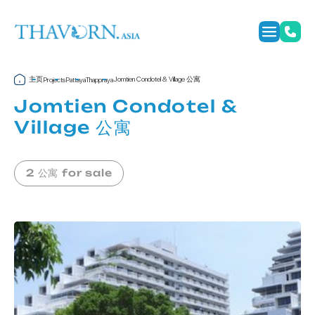
主页
Jomtien Condotel & Village 公寓
Projects
Pattaya
Thappraya
Jomtien Condotel &
Village 公寓
2 公寓 for sale