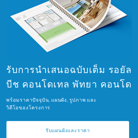
รับการนำเสนอฉบับเต็ม รอยัล
บีช คอนโดเทล พัทยา คอนโด
พร้อมราคาปัจจุบัน, แผนผัง, รูปภาพ และ
วิดีโอของโครงการ
รับแผนผังและราคา