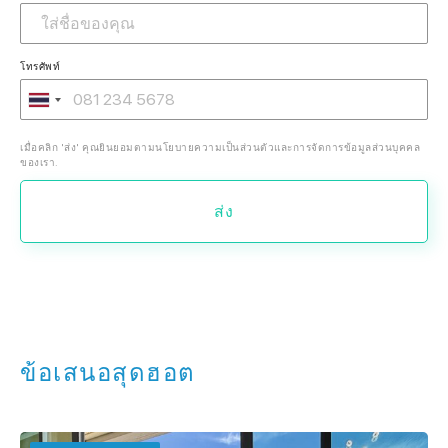
โทรศัพท์
เมื่อคลิก 'ส่ง' คุณยินยอมตามนโยบายความเป็นส่วนตัวและการจัดการข้อมูลส่วนบุคคล
ของเรา.
ส่ง
ข้อเสนอสุดฮอต