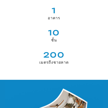
1
อาคาร
10
ชั้น
200
เมตรถึงชายหาด