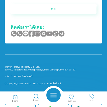
ส่ง
ติดต่อเราได้เลย:
Thavon Pattaya Property Co., Ltd.
308/69, Thappraya Rd, Muang Pattaya, Bang Lamung, Chon Buri 20150
นโยบายความเป็นส่วนตัว
Copyright © 2026 Thavon Asia Property. สงวนลิขสิทธิ์
ค้นหา
ขาย
Home
Favorites