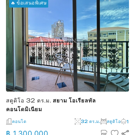
🔥 ข้อเสนอพิเศษ
สตูดิโอ 32 ตร.ม.
สยาม โอเรียลทัล
คอนโดมิเนียม
2
คอนโด
32 ตร.ม.
สตูดิโอ
1
฿ 1,300,000