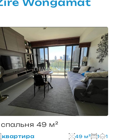
Zire Wongamat
 спальня 49 м²
квартира
49 м²
1
1