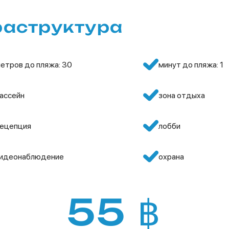
раструктура
етров до пляжа: 30
минут до пляжа: 1
ассейн
зона отдыха
ецепция
лобби
идеонаблюдение
охрана
55 ฿