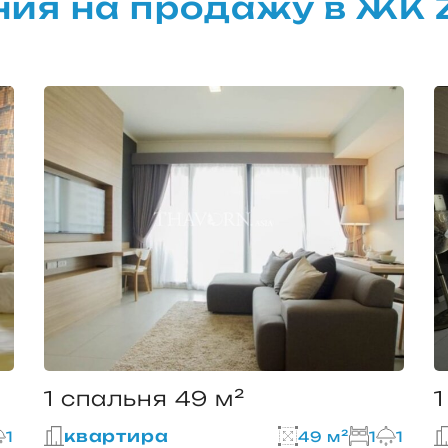
ия на продажу в ЖК 
1 спальня 49 м²
1
квартира
1
49 м²
1
1