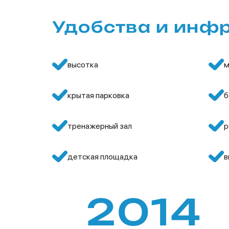
Удобства и инф
высотка
м
крытая парковка
б
тренажерный зал
р
детская площадка
в
2014