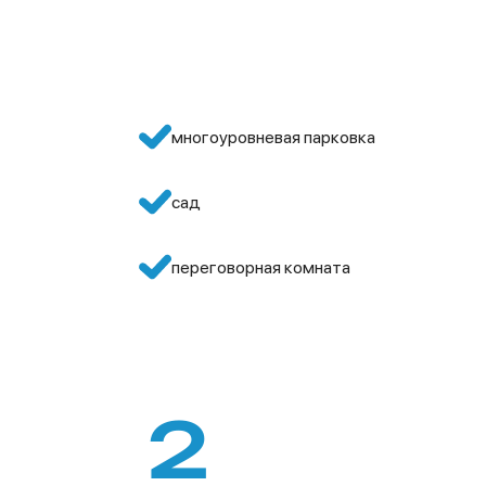
многоуровневая парковка
сад
переговорная комната
2