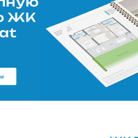
олную
ю ЖК
at
ны