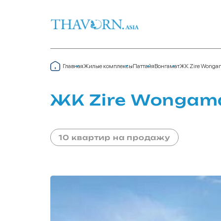
Главная
Жилые комплексы
Паттайя
Вонгамат
ЖК Zire Wonga
ЖК Zire Wongam
10 квартир на продажу