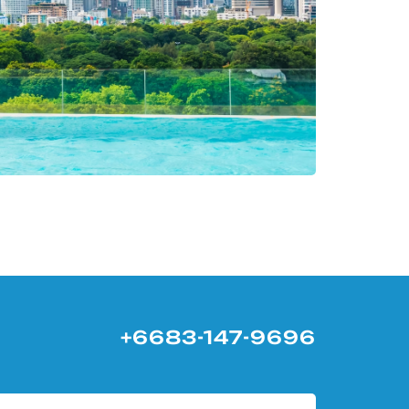
+6683-147-9696