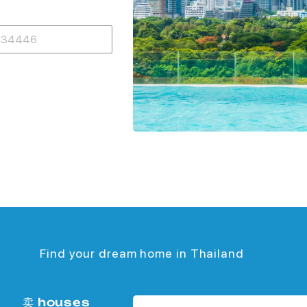
Find your dream home in Thailand
卖 houses