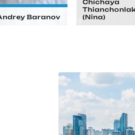
Chichaya
Thianchonla
Andrey Baranov
(Nina)