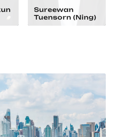
kun
Sureewan
Eka
Tuensorn (Ning)
Ast