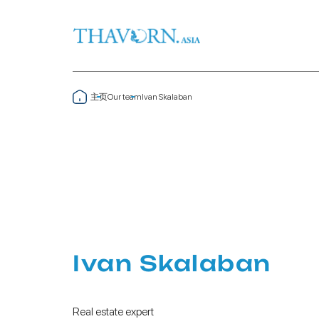
主页
Our team
Ivan Skalaban
Ivan Skalaban
Real estate expert