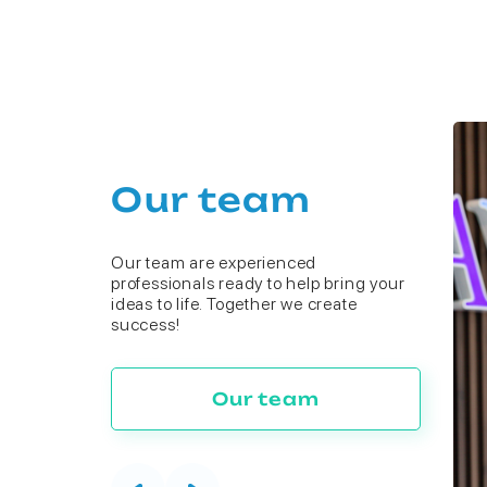
Our team
Our team are experienced
professionals ready to help bring your
ideas to life. Together we create
success!
Our team